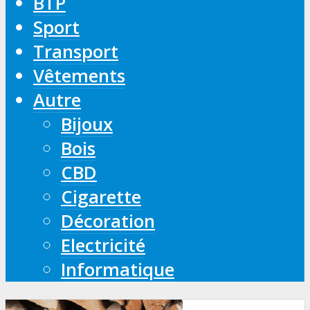
BTP
Sport
Transport
Vêtements
Autre
Bijoux
Bois
CBD
Cigarette
Décoration
Electricité
Informatique