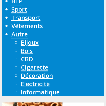
BTP
Sport
Transport
Vêtements
Autre
Bijoux
Bois
CBD
Cigarette
Décoration
Electricité
Informatique