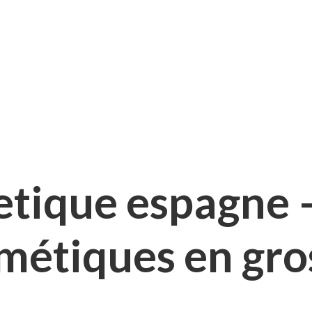
etique espagne 
smétiques en gro