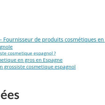
– Fournisseur de produits cosmétiques en
agnole
iste cosmetique espagnol ?
metique en gros en Espagne
on grossiste cosmetique espagnol
dées