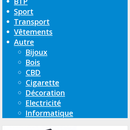
BTP
Sport
Transport
Vêtements
Autre
Bijoux
Bois
CBD
Cigarette
Décoration
Electricité
Informatique